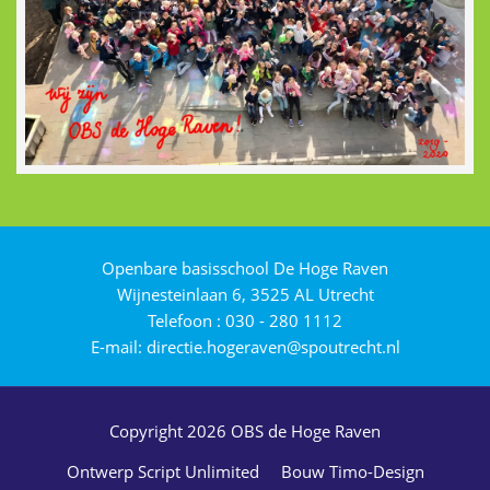
Openbare basisschool De Hoge Raven
Wijnesteinlaan 6, 3525 AL Utrecht
Telefoon :
030 - 280 1112
E-mail:
directie.hogeraven@spoutrecht.nl
Copyright 2026 OBS de Hoge Raven
Ontwerp Script Unlimited
Bouw Timo-Design